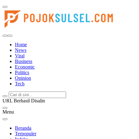
Pojoksulsel.com
Update Kabar Hits Sulsel, Langsung di Pojoksulsel.com
Home
News
Viral
Business
Economic
Politics
Opinion
Tech
URL Berhasil Disalin
Menu
Beranda
Terpopuler