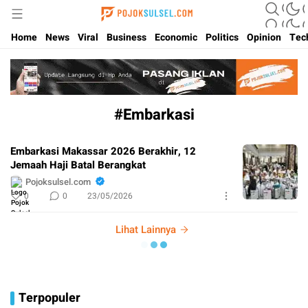
Update Kabar Hits Sulsel, Langsung di Pojoksulsel.com
Pojoksulsel.com
Home
News
Viral
Business
Economic
Politics
Opinion
Tec
#Embarkasi
Embarkasi Makassar 2026 Berakhir, 12
Jemaah Haji Batal Berangkat
Pojoksulsel.com
0
0
23/05/2026
Lihat Lainnya
Terpopuler