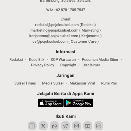
Barombong, Sulawesi Selatan.
WA: +62 878 1705 7547
Email:
redaksi@pojoksulsel.com (Redaksi)
marketing@pojoksulsel.com ( Marketing )
kerjasama@pojoksulsel.com ( Kerjasama )
cs@pojoksulsel.com ( Customer Care )
Informasi
Redaksi
Kode Etik
SOP Wartawan
Pedoman Media Siber
Privacy Policy
Copyright
Disclaimer
Jaringan
Sulsel Times
Media Sulsel
Makassar Viral
Rumi Pos
Jelajahi Berita di Apps Kami
Ikuti Kami