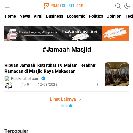
Update Kabar Hits Sulsel, Langsung di Pojoksulsel.com
Pojoksulsel.com
Home
News
Viral
Business
Economic
Politics
Opinion
Tec
#Jamaah Masjid
Ribuan Jamaah Ikuti Itikaf 10 Malam Terakhir
Ramadan di Masjid Raya Makassar
Pojoksulsel.com
0
0
12/03/2026
Lihat Lainnya
Terpopuler