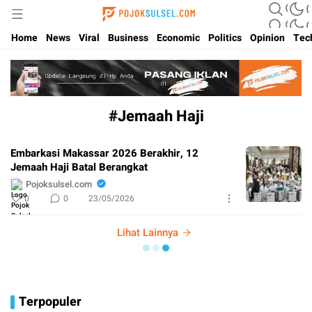
Update Kabar Hits Sulsel, Langsung di Pojoksulsel.com
Pojoksulsel.com
Home
News
Viral
Business
Economic
Politics
Opinion
Tec
#Jemaah Haji
Embarkasi Makassar 2026 Berakhir, 12
Jemaah Haji Batal Berangkat
Pojoksulsel.com
0
0
23/05/2026
Lihat Lainnya
Terpopuler