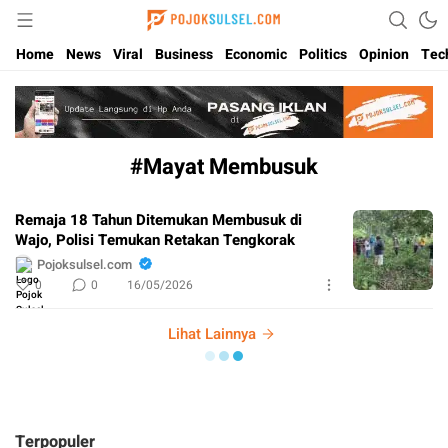
Update Kabar Hits Sulsel, Langsung di Pojoksulsel.com
Pojoksulsel.com
Home
News
Viral
Business
Economic
Politics
Opinion
Tec
#Mayat Membusuk
Remaja 18 Tahun Ditemukan Membusuk di
Wajo, Polisi Temukan Retakan Tengkorak
Pojoksulsel.com
0
0
16/05/2026
Lihat Lainnya
Terpopuler