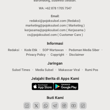
Barombong, Sulawesi Selatan.
WA: +62 878 1705 7547
Email:
redaksi@pojoksulsel.com (Redaksi)
marketing@pojoksulsel.com ( Marketing )
kerjasama@pojoksulsel.com ( Kerjasama )
cs@pojoksulsel.com ( Customer Care )
Informasi
Redaksi
Kode Etik
SOP Wartawan
Pedoman Media Siber
Privacy Policy
Copyright
Disclaimer
Jaringan
Sulsel Times
Media Sulsel
Makassar Viral
Rumi Pos
Jelajahi Berita di Apps Kami
Ikuti Kami