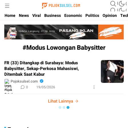
Update Kabar Hits Sulsel, Langsung di Pojoksulsel.com
Pojoksulsel.com
Home
News
Viral
Business
Economic
Politics
Opinion
Tec
#Modus Lowongan Babysitter
FR (33) Ditangkap di Surabaya: Modus
Babysitter, Sekap-Perkosa Mahasiswi,
Ditembak Saat Kabur
Pojoksulsel.com
0
0
19/05/2026
Lihat Lainnya