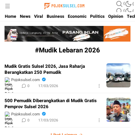
Update Kabar Hits Sulsel, Langsung di Pojoksulsel.com
Pojoksulsel.com
Home
News
Viral
Business
Economic
Politics
Opinion
Tec
#Mudik Lebaran 2026
Mudik Gratis Sulsel 2026, Jasa Raharja
Berangkatkan 250 Pemudik
Pojoksulsel.com
0
0
17/03/2026
500 Pemudik Diberangkatkan di Mudik Gratis
Pemprov Sulsel 2026
Pojoksulsel.com
0
0
17/03/2026