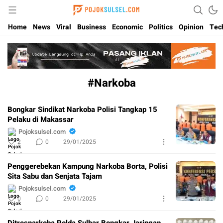
Update Kabar Hits Sulsel, Langsung di Pojoksulsel.com
Pojoksulsel.com
Home
News
Viral
Business
Economic
Politics
Opinion
Tec
#Narkoba
Bongkar Sindikat Narkoba Polisi Tangkap 15
Pelaku di Makassar
Pojoksulsel.com
2
0
29/01/2025
Penggerebekan Kampung Narkoba Borta, Polisi
Sita Sabu dan Senjata Tajam
Pojoksulsel.com
0
0
29/01/2025