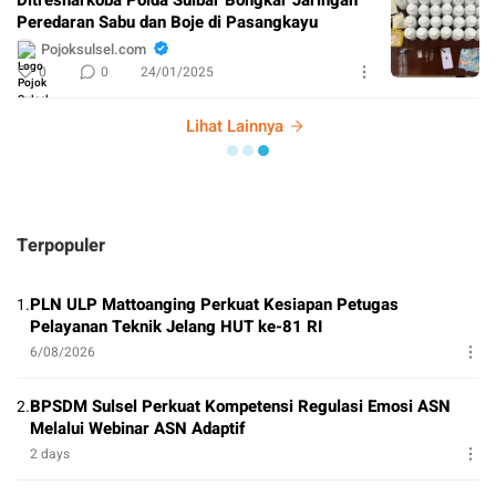
Ditresnarkoba Polda Sulbar Bongkar Jaringan
Peredaran Sabu dan Boje di Pasangkayu
Pojoksulsel.com
0
0
24/01/2025
Lihat Lainnya
Terpopuler
PLN ULP Mattoanging Perkuat Kesiapan Petugas
1.
Pelayanan Teknik Jelang HUT ke-81 RI
6/08/2026
BPSDM Sulsel Perkuat Kompetensi Regulasi Emosi ASN
2.
Melalui Webinar ASN Adaptif
2 days