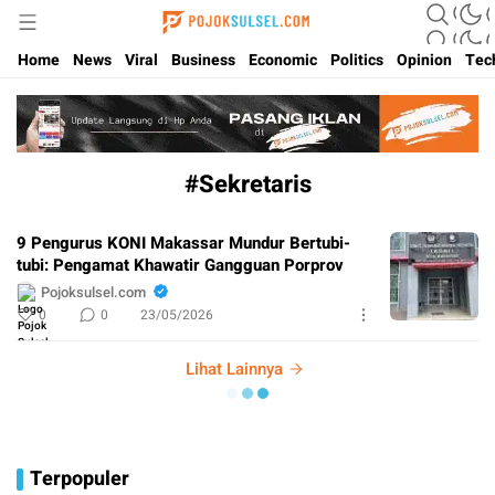
Update Kabar Hits Sulsel, Langsung di Pojoksulsel.com
Pojoksulsel.com
Home
News
Viral
Business
Economic
Politics
Opinion
Tec
#Sekretaris
9 Pengurus KONI Makassar Mundur Bertubi-
tubi: Pengamat Khawatir Gangguan Porprov
Pojoksulsel.com
0
0
23/05/2026
Lihat Lainnya
Terpopuler