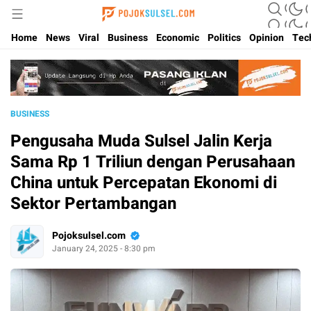
Update Kabar Hits Sulsel, Langsung di Pojoksulsel.com
Pojoksulsel.com
Home
News
Viral
Business
Economic
Politics
Opinion
Tec
BUSINESS
Pengusaha Muda Sulsel Jalin Kerja
Sama Rp 1 Triliun dengan Perusahaan
China untuk Percepatan Ekonomi di
Sektor Pertambangan
Pojoksulsel.com
January 24, 2025 - 8:30 pm