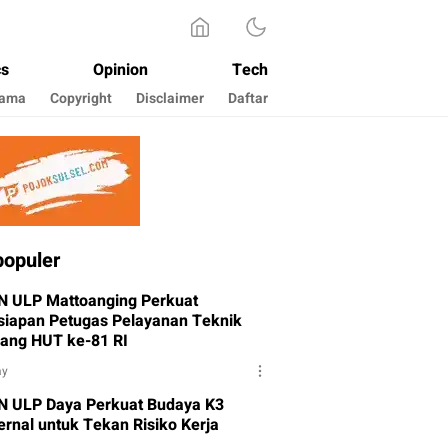
cs
Opinion
Tech
Sama
Copyright
Disclaimer
Daftar
populer
N ULP Mattoanging Perkuat
siapan Petugas Pelayanan Teknik
lang HUT ke-81 RI
ay
N ULP Daya Perkuat Budaya K3
ernal untuk Tekan Risiko Kerja