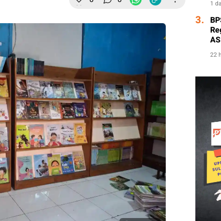
1 d
3.
BP
Re
AS
22 