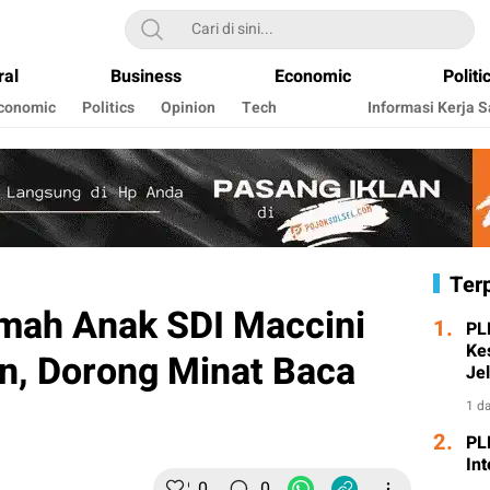
oksulsel.com
ral
Business
Economic
Politi
conomic
Politics
Opinion
Tech
Informasi Kerja 
Ter
mah Anak SDI Maccini
1.
PL
Ke
n, Dorong Minat Baca
Je
1 d
2.
PL
Int
0
0