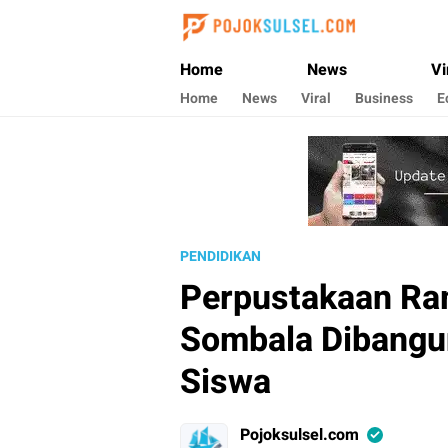
Pojoksulsel.com
Update Kabar Hits Sulsel, Langsung di Poj
Home
News
Vi
Home
News
Viral
Business
E
PENDIDIKAN
Perpustakaan Ra
Sombala Dibangu
Siswa
Pojoksulsel.com