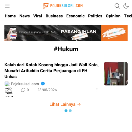
Update Kabar Hits Sulsel, Langsung di Pojoksulsel.com
Pojoksulsel.com
Home
News
Viral
Business
Economic
Politics
Opinion
Tec
#Hukum
Kalah dari Kotak Kosong hingga Jadi Wali Kota,
Munafri Arifuddin Cerita Perjuangan di FH
Unhas
Pojoksulsel.com
0
0
23/05/2026
Lihat Lainnya