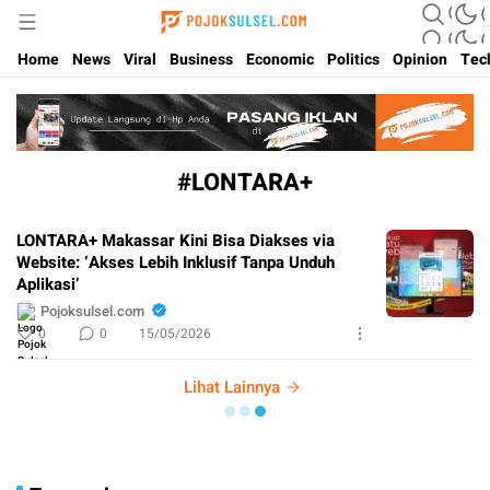
Update Kabar Hits Sulsel, Langsung di Pojoksulsel.com
Pojoksulsel.com
Home
News
Viral
Business
Economic
Politics
Opinion
Tec
#LONTARA+
LONTARA+ Makassar Kini Bisa Diakses via
Website: ‘Akses Lebih Inklusif Tanpa Unduh
Aplikasi’
Pojoksulsel.com
0
0
15/05/2026
Lihat Lainnya