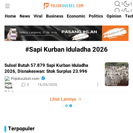
Update Kabar Hits Sulsel, Langsung di Pojoksulsel.com
Pojoksulsel.com
Home
News
Viral
Business
Economic
Politics
Opinion
Tec
#Sapi Kurban Iduladha 2026
Sulsel Butuh 57.879 Sapi Kurban Iduladha
2026, Disnakeswan: Stok Surplus 23.996
Pojoksulsel.com
0
0
16/05/2026
Lihat Lainnya
Terpopuler