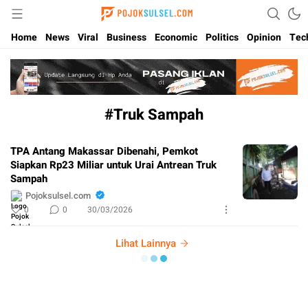
Update Kabar Hits Sulsel, Langsung di Pojoksulsel.com
Pojoksulsel.com
Home
News
Viral
Business
Economic
Politics
Opinion
Tec
#Truk Sampah
TPA Antang Makassar Dibenahi, Pemkot
Siapkan Rp23 Miliar untuk Urai Antrean Truk
Sampah
Pojoksulsel.com
0
0
30/03/2026
Lihat Lainnya