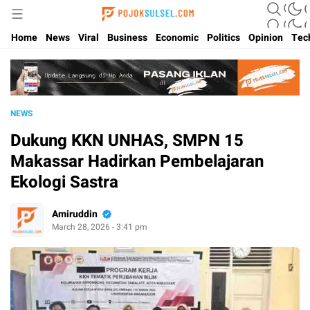
Update Kabar Hits Sulsel, Langsung di Pojoksulsel.com
Pojoksulsel.com
Home
News
Viral
Business
Economic
Politics
Opinion
Tec
NEWS
Dukung KKN UNHAS, SMPN 15
Makassar Hadirkan Pembelajaran
Ekologi Sastra
Amiruddin
March 28, 2026 - 3:41 pm