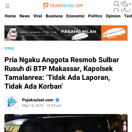
Update Kabar Hits Sulsel, Langsung di Pojoksulsel.com
Pojoksulsel.com
Home
News
Viral
Business
Economic
Politics
Opinion
Tec
VIRAL
Pria Ngaku Anggota Resmob Sulbar
Rusuh di BTP Makassar, Kapolsek
Tamalanrea: ‘Tidak Ada Laporan,
Tidak Ada Korban’
Pojoksulsel.com
May 16, 2026 - 10:54 am