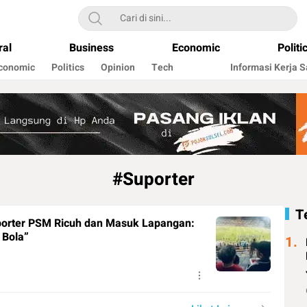
oksulsel.com
ral
Business
Economic
Politi
conomic
Politics
Opinion
Tech
Informasi Kerja 
#Suporter
T
uporter PSM Ricuh dan Masuk Lapangan:
 Bola”
1.