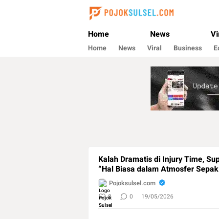
Pojoksulsel.com
Update Kabar Hits Sulsel, Langsung di Poj
Home
News
Vi
Home
News
Viral
Business
E
Kalah Dramatis di Injury Time, S
“Hal Biasa dalam Atmosfer Sepak
Pojoksulsel.com
0
0
19/05/2026